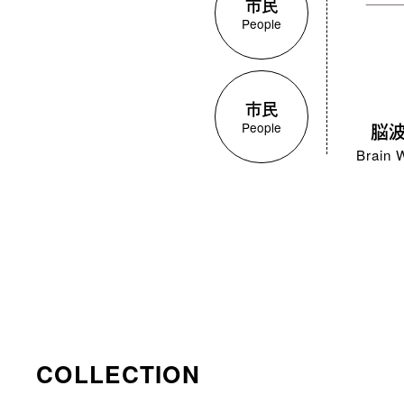
市民
People
市民
People
脳
Brain 
COLLECTION