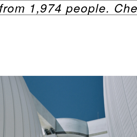
m
1,974
people. Check ou