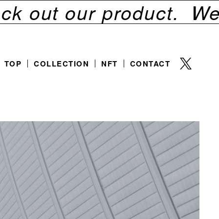
t our product.
We pu
TOP
COLLECTION
NFT
CONTACT